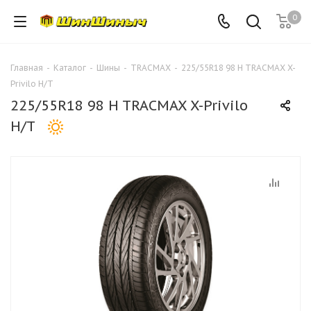
0
Главная
-
Каталог
-
Шины
-
TRACMAX
-
225/55R18 98 H TRACMAX X-
Privilo H/T
225/55R18 98 H TRACMAX X-Privilo
H/T