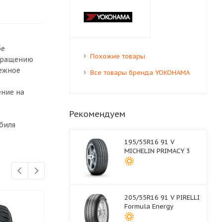
бе
Похожие товары
окращению
дежное
Все товары бренда YOKOHAMA
ние на
Рекомендуем
биля
195/55R16 91 V
MICHELIN PRIMACY 3
205/55R16 91 V PIRELLI
Formula Energy