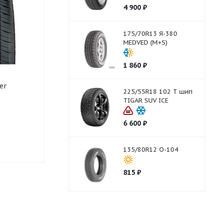
4 900
₽
175/70R13 Я-380
MEDVED (M+S)
1 860
₽
225/55R18 102 V KUMHO
225/55R18 10
er
HA32
CrossClimate
225/55R18 102 T шип
TIGAR SUV ICE
6 600
₽
Нет в наличии
Нет в нали
135/80R12 О-104
815
₽