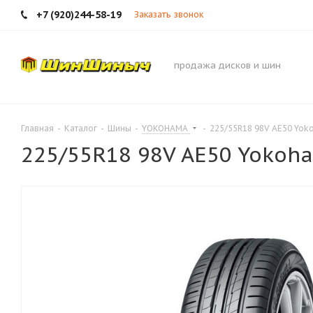
+7 (920)244-58-19
Заказать звонок
продажа дисков и шин
Главная
-
Каталог
-
Шины
-
YOKOHAMA
-
225/55R18 98V AE50 Yo
225/55R18 98V AE50 Yokoh