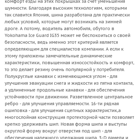
комфорт езды на этих покрышках за счет уменьшения
шумности. Благодаря высоким технологиям, которыми
так славится Япония, шина разработана для практически
любых условий, которые могут возникать на зимней
дроге. А потому, водитель автомобиля, обутого в
Yokohama Ice Guard IG35 может не беспокоиться о своей
безопасности, ведь именно этот критерий является
определяющим для специалистов компании. А если к
этому приложены замечательные динамические
характеристики, повышенная износостойкость и комфорт,
то это делает резину очень популярной у потребителя.
Полукруглые канавки с изменяющимся углом - для
улучшения эвакуации снега и жидкости из пятна контакта,
а удлиненные продольные канавки - для обеспечения
устойчивости при движении. Разветвленное центральное
ребро - для улучшения управляемости. 16-ти рядная
ошиповка - для улучшения сцепных характеристик,а
многослойная конструкция протекторной части позволяет
крепко удерживать шип. Новая форма шипа и выступы
округлой форму вокруг отверстия под шип - для
обеспечения надежного удержания шипа. 3-D ламели и