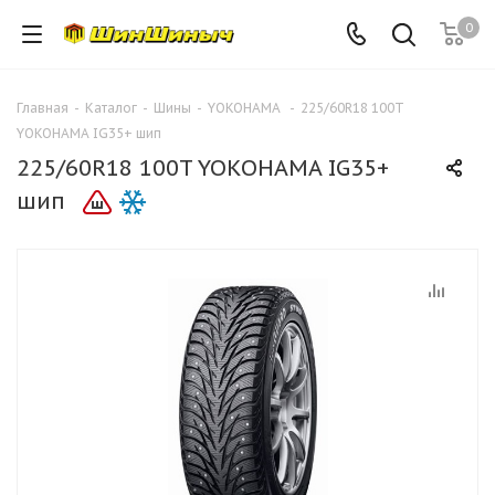
0
Главная
-
Каталог
-
Шины
-
YOKOHAMA
-
225/60R18 100T
YOKOHAMA IG35+ шип
225/60R18 100T YOKOHAMA IG35+
шип