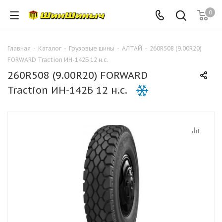
0
Главная
-
Каталог
-
Грузовые шины
-
АЛТАЙ
-
260R508 (9.00R20)
FORWARD Traction ИН-142Б 12 н.с.
260R508 (9.00R20) FORWARD
Traction ИН-142Б 12 н.с.