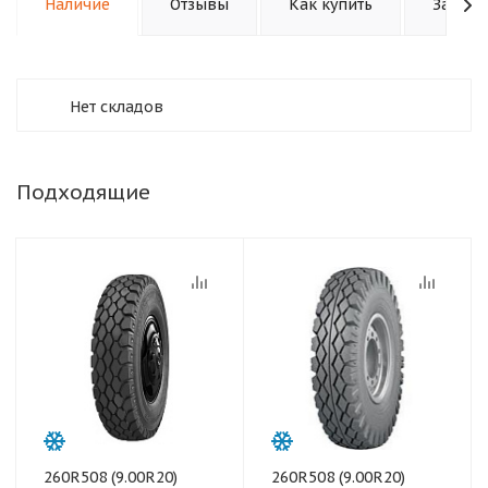
Наличие
Отзывы
Как купить
Задать
Нет складов
Подходящие
260R508 (9.00R20)
260R508 (9.00R20)