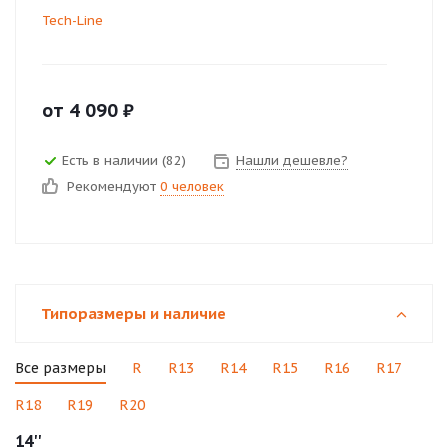
Tech-Line
от
4 090
₽
Есть в наличии (82)
Нашли дешевле?
Рекомендуют
0 человек
Типоразмеры и наличие
Все размеры
R
R13
R14
R15
R16
R17
R18
R19
R20
14''