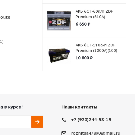
АКБ 6СТ-60п/п ZDF
Premium (610A)
АКБ 6СТ- Solite CMF115L
о/п 850А
6 650
₽
1)
Есть в наличии (2)
АКБ 6СТ-110о/п ZDF
Premium (1000A)(100)
15 500
₽
10 800
₽
а в курсе!
Наши контакты
+7 (920)244-58-19
roznitsa47890@mail.ru