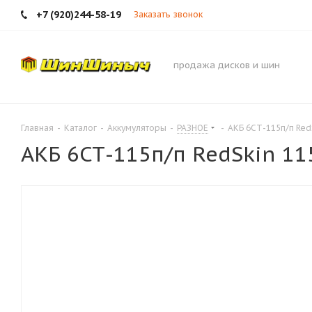
+7 (920)244-58-19
Заказать звонок
продажа дисков и шин
Главная
-
Каталог
-
Аккумуляторы
-
РАЗНОЕ
-
АКБ 6СТ-115п/п Red
АКБ 6СТ-115п/п RedSkin 11