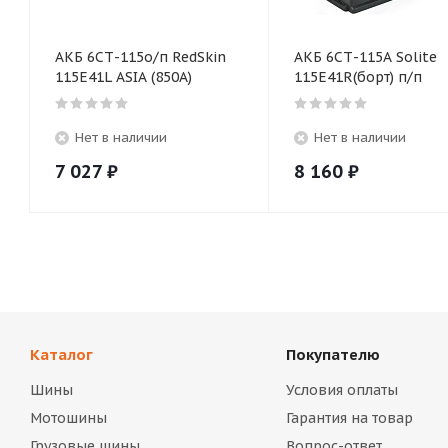
АКБ 6СТ-115о/п RedSkin
АКБ 6СТ-115А Solite
115E41L ASIA (850A)
115E41R(борт) п/п
Нет в наличии
Нет в наличии
7 027
₽
8 160
₽
Каталог
Покупателю
Шины
Условия оплаты
Мотошины
Гарантия на товар
Грузовые шины
Вопрос-ответ