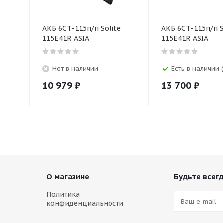
АКБ 6СТ-115п/п Solite
АКБ 6СТ-115п/п Solite
115E41R ASIA
115E41R ASIA
Нет в наличии
Есть в наличии (
10 979
₽
13 700
₽
О магазине
Будьте всегд
Политика
конфиденциальности