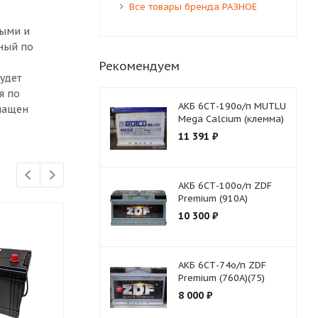
Все товары бренда РАЗНОЕ
ными и
ный по
Рекомендуем
удет
я по
АКБ 6СТ-190о/п MUTLU
снащен
Mega Calcium (клемма)
11 391
₽
АКБ 6СТ-100о/п ZDF
Premium (910A)
10 300
₽
АКБ 6СТ-74о/п ZDF
Premium (760A)(75)
8 000
₽