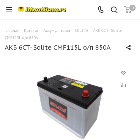
0
Главная
-
Каталог
-
Аккумуляторы
-
SOLITE
-
АКБ 6СТ- Solite
CMF115L о/п 850А
АКБ 6СТ- Solite CMF115L о/п 850А