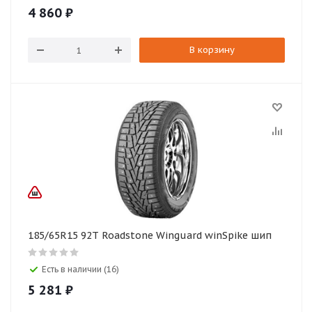
4 860
₽
В корзину
185/65R15 92T Roadstone Winguard winSpike шип
Есть в наличии (16)
5 281
₽