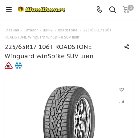
0
Главная
-
Каталог
-
Шины
-
Roadstone
-
225/65R17 106T
ROADSTONE Winguard winSpike SUV шип
225/65R17 106T ROADSTONE
Winguard winSpike SUV шип