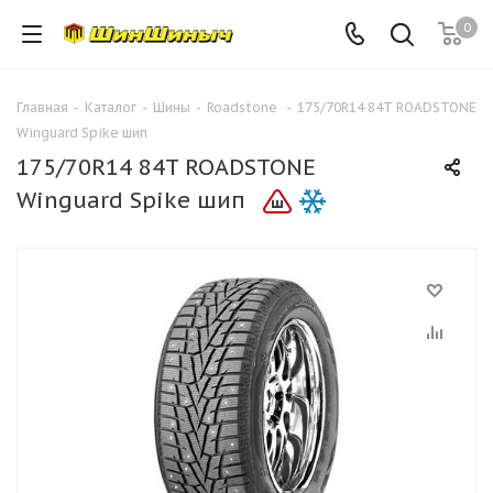
0
Главная
-
Каталог
-
Шины
-
Roadstone
-
175/70R14 84T ROADSTONE
Winguard Spike шип
175/70R14 84T ROADSTONE
Winguard Spike шип