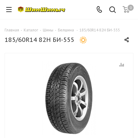
0
Главная
-
Каталог
-
Шины
-
Белшина
-
185/60R14 82H БИ-555
185/60R14 82H БИ-555