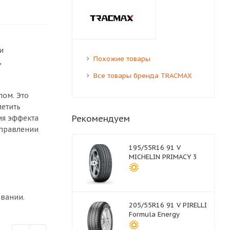
и
Похожие товары
,
Все товары бренда TRACMAX
лом. Это
метить
Рекомендуем
ия эффекта
управлении
195/55R16 91 V
MICHELIN PRIMACY 3
овании.
205/55R16 91 V PIRELLI
Formula Energy