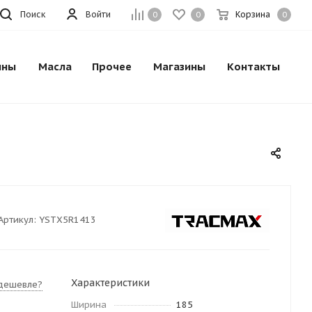
Поиск
Войти
Корзина
0
0
0
ины
Масла
Прочее
Магазины
Контакты
Артикул:
YSTX5R1413
Характеристики
дешевле?
Ширина
185