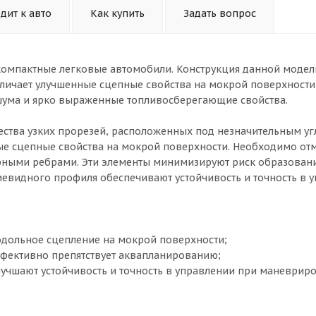
дит к авто
Как купить
Задать вопрос
 компактные легковые автомобили. Конструкция данной модел
отличает улучшенные сцепные свойства на мокрой поверхности
шума и ярко выраженные топливосберегающие свойства.
ства узких прорезей, расположенных под незначительным уг
ые сцепные свойства на мокрой поверхности. Необходимо от
ными ребрами. Эти элементы минимизируют риск образован
евидного профиля обеспечивают устойчивость и точность в 
одольное сцепление на мокрой поверхности;
фективно препятствует аквапланированию;
учшают устойчивость и точность в управлении при маневрир