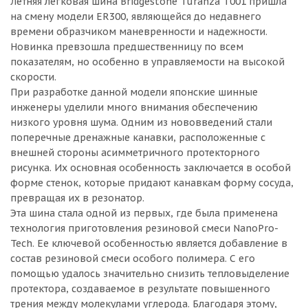
Летняя легковая шина Bridgestone Turanza T001 пришла
на смену модели ER300, являющейся до недавнего
времени образчиком маневренности и надежности.
Новинка превзошла предшественницу по всем
показателям, но особенно в управляемости на высокой
скорости.
При разработке данной модели японские шинные
инженеры уделили много внимания обеспечению
низкого уровня шума. Одним из нововведений стали
поперечные дренажные канавки, расположенные с
внешней стороны асимметричного протекторного
рисунка. Их основная особенность заключается в особой
форме стенок, которые придают канавкам форму сосуда,
превращая их в резонатор.
Эта шина стала одной из первых, где была применена
технология приготовления резиновой смеси NanoPro-
Tech. Ее ключевой особенностью является добавление в
состав резиновой смеси особого полимера. С его
помощью удалось значительно снизить тепловыделение
протектора, создаваемое в результате повышенного
трения между молекулами углерода. Благодаря этому,