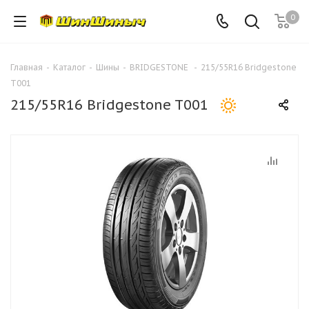
0
Главная
-
Каталог
-
Шины
-
BRIDGESTONE
-
215/55R16 Bridgestone
T001
215/55R16 Bridgestone T001