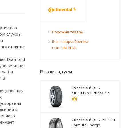
ежностью
Похожие товары
ом службы.
на
Все товары бренда
агу от пятна
CONTINENTAL
ией Diamond
 увеличивает
Рекомендуем
ии. На
. В
195/55R16 91 V
специальных
MICHELIN PRIMACY 3
х
 ускорения
ожении и
ет чего
205/55R16 91 V PIRELLI
снижает
Formula Energy