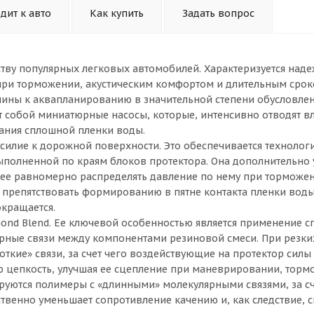
дит к авто
Как купить
Задать вопрос
ству популярных легковых автомобилей. Характеризуется над
при торможении, акустическим комфортом и длительным срок
 шины к аквапланированию в значительной степени обусловле
 собой миниатюрные насосы, которые, интенсивно отводят вл
ания сплошной пленки воды.
силие к дорожной поверхности. Это обеспечивается технолог
выполненной по краям блоков протектора. Она дополнительно
лее равномерно распределять давление по нему при торможен
 препятствовать формированию в пятне контакта пленки воды
окращается.
mond Blend. Ее ключевой особенностью является применение 
рные связи между компонентами резиновой смеси. При резки
ткие» связи, за счет чего воздействующие на протектор силы
ю цепкость, улучшая ее сцепление при маневрировании, торм
уются полимеры с «длинными» молекулярными связями, за сч
ственно уменьшает сопротивление качению и, как следствие, 