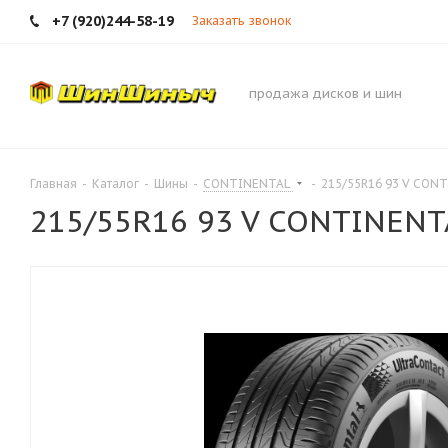
+7 (920)244-58-19
Заказать звонок
продажа дисков и шин
Главная
-
Каталог
-
Шины
-
CONTINENTAL
-
215/55R16 93 V CONT
215/55R16 93 V CONTINENT