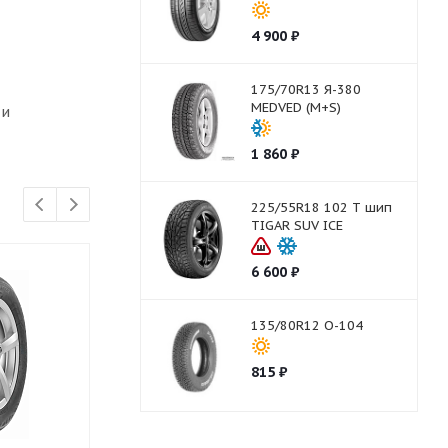
4 900
₽
175/70R13 Я-380
MEDVED (M+S)
 и
1 860
₽
225/55R18 102 T шип
TIGAR SUV ICE
6 600
₽
135/80R12 О-104
815
₽