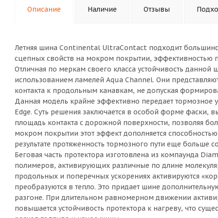
Описание
Наличие
Отзывы
Подхо
Летняя шина Continental UltraContact подходит большин
сцепных свойств на мокром покрытии, эффективностью 
Отличная по меркам своего класса устойчивость данной
использованием ламелей Aqua Channel. Они представляют
контакта к продольным канавкам, не допуская формиров
Данная модель крайне эффективно передает тормозное у
Edge. Суть решения заключается в особой форме фаски, 
площадь контакта с дорожной поверхности, позволяя бо
мокром покрытии этот эффект дополняется способностью
результате протяженность тормозного пути еще больше с
Беговая часть протектора изготовлена из компаунда Dia
полимеров, активирующих различные по длине молекуля
продольных и поперечных ускорениях активируются «коро
преобразуются в тепло. Это придает шине дополнительну
разгоне. При длительном равномерном движении активир
повышается устойчивость протектора к нагреву, что суще