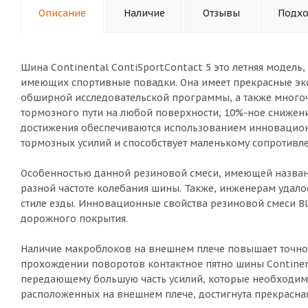
Описание
Наличие
Отзывы
Подхо
Шина Continental ContiSportContact 5 это летняя модель
имеющих спортивные повадки. Она имеет прекрасные экс
обширной исследовательской программы, а также много
тормозного пути на любой поверхности, 10%-ное сниже
достижения обеспечиваются использованием инновацион
тормозных усилий и способствует маленькому сопротивл
Особенностью данной резиновой смеси, имеющей название 
разной частоте колебания шины. Также, инженерам удало
стиле езды. Инновационные свойства резиновой смеси Bl
дорожного покрытия.
Наличие макроблоков на внешнем плече повышает точнос
прохождении поворотов контактное пятно шины Continent
передающему большую часть усилий, которые необходимы
расположенных на внешнем плече, достигнута прекрасна