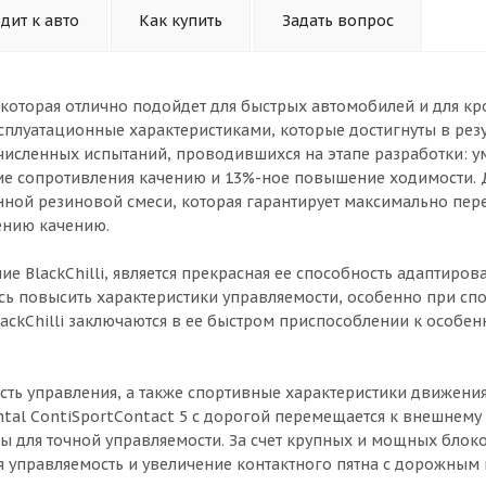
дит к авто
Как купить
Задать вопрос
, которая отлично подойдет для быстрых автомобилей и для к
плуатационные характеристиками, которые достигнуты в резу
численных испытаний, проводившихся на этапе разработки: 
ние сопротивления качению и 13%-ное повышение ходимости.
ной резиновой смеси, которая гарантирует максимально пер
ению качению.
BlackChilli, является прекрасная ее способность адаптирова
сь повысить характеристики управляемости, особенно при с
ackChilli заключаются в ее быстром приспособлении к особен
ть управления, а также спортивные характеристики движения
al ContiSportContact 5 с дорогой перемещается к внешнему 
 для точной управляемости. За счет крупных и мощных блоко
я управляемость и увеличение контактного пятна с дорожным