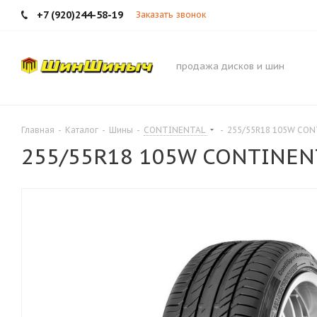
+7 (920)244-58-19
Заказать звонок
продажа дисков и шин
Главная
-
Каталог
-
Шины
-
CONTINENTAL
-
255/55R18 105W CON
255/55R18 105W CONTINENT