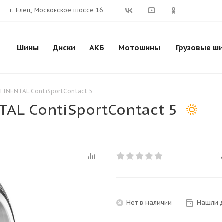
г. Елец, Московское шоссе 16
Шины
Диски
АКБ
Мотошины
Грузовые ш
TINENTAL ContiSportContact 5
AL ContiSportContact 5
Нет в наличии
Нашли 