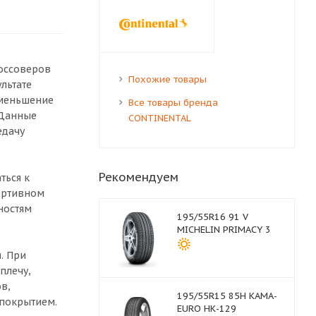
россоверов
Похожие товары
льтате
уменьшение
Все товары бренда
 Данные
CONTINENTAL
едачу
Рекомендуем
ться к
портивном
ностям
195/55R16 91 V
MICHELIN PRIMACY 3
. При
плечу,
в,
195/55R15 85H КАМА-
 покрытием.
EURO НК-129