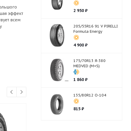
большого
2 950
₽
ьшая эффект
вует всем
у
205/55R16 91 V PIRELLI
Formula Energy
4 900
₽
175/70R13 Я-380
MEDVED (M+S)
1 860
₽
135/80R12 О-104
815
₽