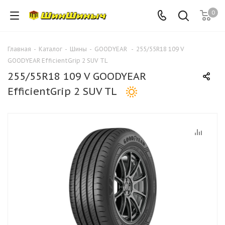
0
Главная
-
Каталог
-
Шины
-
GOODYEAR
-
255/55R18 109 V
GOODYEAR EfficientGrip 2 SUV TL
255/55R18 109 V GOODYEAR
EfficientGrip 2 SUV TL