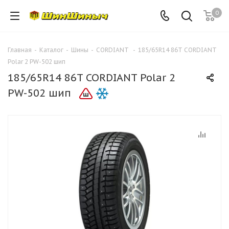
0
Главная
-
Каталог
-
Шины
-
CORDIANT
-
185/65R14 86T CORDIANT
Polar 2 PW-502 шип
185/65R14 86T CORDIANT Polar 2
PW-502 шип