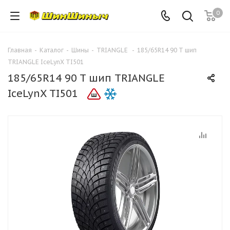
0
Главная
-
Каталог
-
Шины
-
TRIANGLE
-
185/65R14 90 T шип
TRIANGLE IceLynX TI501
185/65R14 90 T шип TRIANGLE
IceLynX TI501