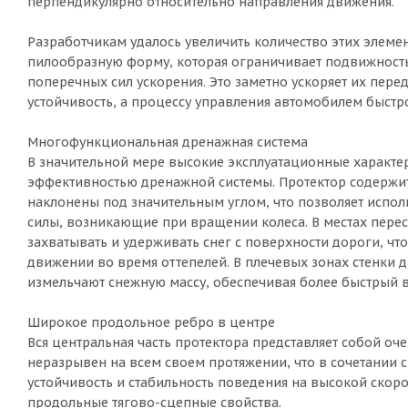
перпендикулярно относительно направления движения.
Разработчикам удалось увеличить количество этих элемен
пилообразную форму, которая ограничивает подвижность 
поперечных сил ускорения. Это заметно ускоряет их пере
устойчивость, а процессу управления автомобилем быстро
Многофункциональная дренажная система
В значительной мере высокие эксплуатационные характ
эффективностью дренажной системы. Протектор содержит
наклонены под значительным углом, что позволяет испол
силы, возникающие при вращении колеса. В местах пере
захватывать и удерживать снег с поверхности дороги, чт
движении во время оттепелей. В плечевых зонах стенки
измельчают снежную массу, обеспечивая более быстрый в
Широкое продольное ребро в центре
Вся центральная часть протектора представляет собой о
неразрывен на всем своем протяжении, что в сочетании
устойчивость и стабильность поведения на высокой скор
продольные тягово-сцепные свойства.