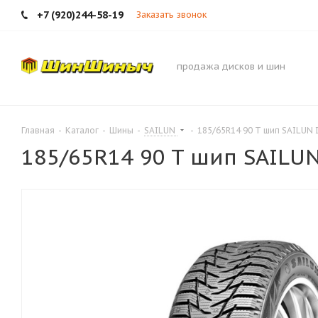
+7 (920)244-58-19
Заказать звонок
продажа дисков и шин
Главная
-
Каталог
-
Шины
-
SAILUN
-
185/65R14 90 T шип SAILUN 
185/65R14 90 T шип SAILUN