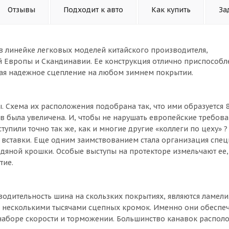
Отзывы
Подходит к авто
Как купить
За
к в линейке легковых моделей китайского производителя,
 Европы и Скандинавии. Ее конструкция отлично приспособл
вая надежное сцепление на любом зимнем покрытии.
 Схема их расположения подобрана так, что ими образуется 
в была увеличена. И, чтобы не нарушать европейские требова
тупили точно так же, как и многие другие «коллеги по цеху» 
вставки. Еще одним заимствованием стала организация спец
едяной крошки. Особые выступы на протекторе измельчают ее,
тие.
дительность шина на скользких покрытиях, являются ламели
ет несколькими тысячами сцепных кромок. Именно они обесп
 наборе скорости и торможении. Большинство канавок распол