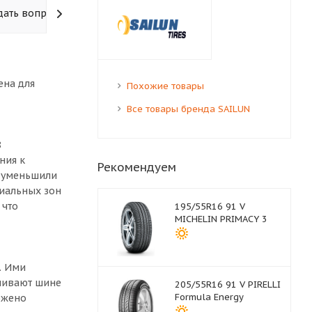
дать вопрос
ена для
Похожие товары
Все товары бренда SAILUN
8
ния к
Рекомендуем
? уменьшили
иальных зон
 что
195/55R16 91 V
MICHELIN PRIMACY 3
. Ими
ечивают шине
205/55R16 91 V PIRELLI
Formula Energy
ожено