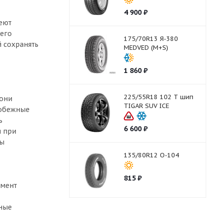
4 900
₽
еют
него
175/70R13 Я-380
й сохранять
MEDVED (M+S)
1 860
₽
225/55R18 102 T шип
 они
TIGAR SUV ICE
робежные
ь
6 600
₽
я при
пы
135/80R12 О-104
815
₽
емент
ьные