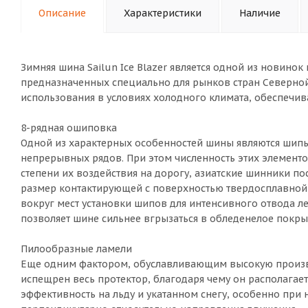
Описание
Характеристики
Наличие
Зимняя шина Sailun Ice Blazer является одной из новино
предназначенных специально для рынков стран Северной
использования в условиях холодного климата, обеспечи
8-рядная ошиповка
Одной из характерных особенностей шины являются шипы.
непрерывных рядов. При этом численность этих элементо
степени их воздействия на дорогу, азиатские шинники пос
размер контактирующей с поверхностью твердосплавной 
вокруг мест установки шипов для интенсивного отвода л
позволяет шине сильнее вгрызаться в обледенелое покры
Пилообразные ламели
Еще одним фактором, обуславливающим высокую произво
испещрен весь протектор, благодаря чему он располага
эффективность на льду и укатанном снегу, особенно при