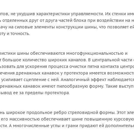
тов, не ухудшив характеристики управляемости. Их стенки им
отделенных друг от друга частей блока при воздействии на 
дачу на силовые элементы конструкции шины, что позволяет е
ту и точность.
еристики шины обеспечиваются многофункциональностью и
 большое количество широких каналов. В центральной части
ьзовать для ускорения процесса очистки пятна контакта цент
сечения дренажных канавок у протектора имеется возможност
о усиливает сцепление с ней. Аналогичный эффект наблюдаетс
 дренажных канавок имеют пилообразную форму. Такие высту
ывод ее за пределы протектора.
чень широкое продольное ребро стреловидной формы. Этот эл
 с его массивностью обеспечивает шине повышенную курсовую
ости. А многочисленные углы и грани придают ей дополнител