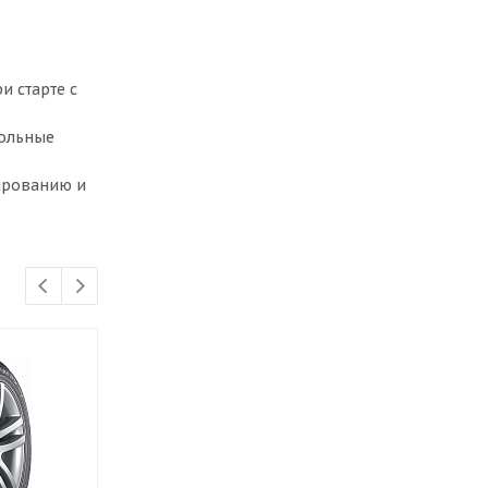
и старте с
дольные
ированию и