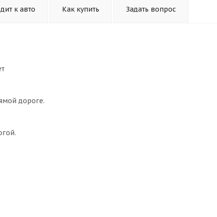
дит к авто
Как купить
Задать вопрос
ет
ямой дороге.
огой.