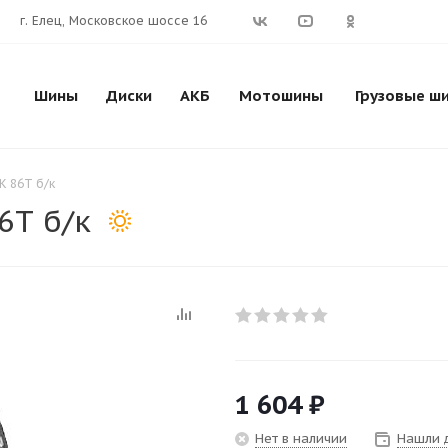
г. Елец, Московское шоссе 16
Шины
Диски
АКБ
Мотошины
Грузовые ш
K 86Т б/к
6Т б/к
1 604
₽
Нет в наличии
Нашли 