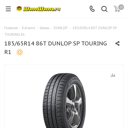
0
Главная
-
Каталог
-
Шины
-
DUNLOP
-
185/65R14 86T DUNLOP SP
TOURING R1
185/65R14 86T DUNLOP SP TOURING
R1