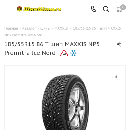
0
Главная
-
Каталог
-
Шины
-
MAXXIS
-
185/55R15 86 T шип MAXXIS
NP5 Premitra Ice Nord
185/55R15 86 T шип MAXXIS NP5
Premitra Ice Nord