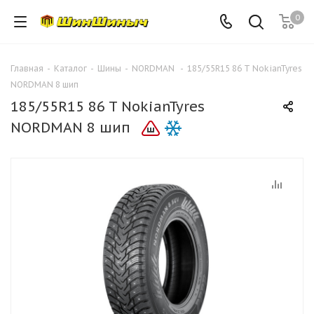
0
Главная
-
Каталог
-
Шины
-
NORDMAN
-
185/55R15 86 T NokianTyres
NORDMAN 8 шип
185/55R15 86 T NokianTyres
NORDMAN 8 шип