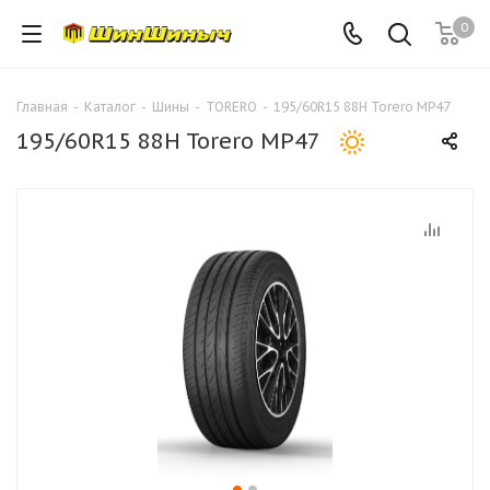
0
Главная
-
Каталог
-
Шины
-
TORERO
-
195/60R15 88H Torero MP47
195/60R15 88H Torero MP47