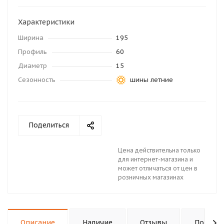
Характеристики
Ширина
195
Профиль
60
Диаметр
15
Сезонность
шины летние
Поделиться
Цена действительна только
для интернет-магазина и
может отличаться от цен в
розничных магазинах
Описание
Наличие
Отзывы
Подходи