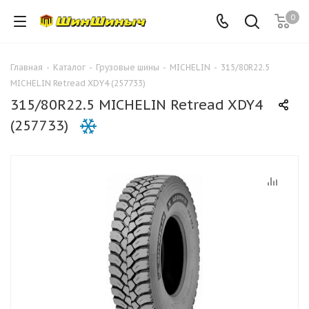
0
Главная
-
Каталог
-
Грузовые шины
-
MICHELIN
-
315/80R22.5
MICHELIN Retread XDY4 (257733)
315/80R22.5 MICHELIN Retread XDY4
(257733)