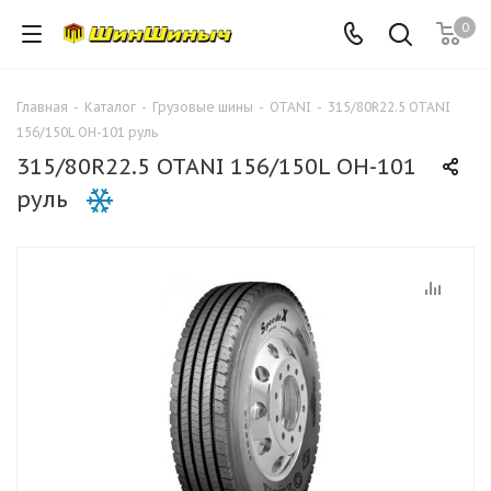
0
Главная
-
Каталог
-
Грузовые шины
-
OTANI
-
315/80R22.5 OTANI
156/150L OH-101 руль
315/80R22.5 OTANI 156/150L OH-101
руль