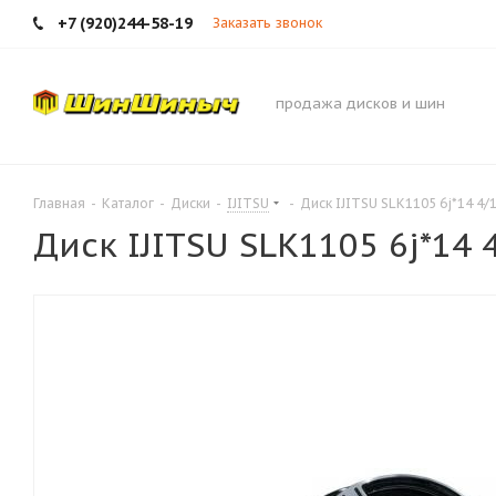
+7 (920)244-58-19
Заказать звонок
продажа дисков и шин
Главная
-
Каталог
-
Диски
-
IJITSU
-
Диск IJITSU SLK1105 6j*14 4/1
Диск IJITSU SLK1105 6j*14 4