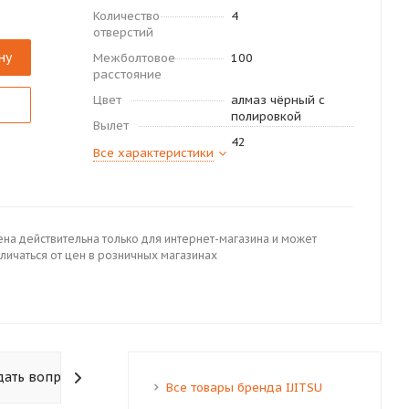
Количество
4
отверстий
ну
Межболтовое
100
расстояние
Цвет
алмаз чёрный с
полировкой
Вылет
42
Все характеристики
ена действительна только для интернет-магазина и может
личаться от цен в розничных магазинах
дать вопрос
Все товары бренда IJITSU