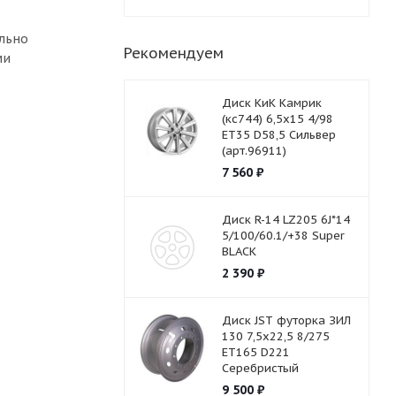
ельно
Рекомендуем
ми
Диск КиК Камрик
(кс744) 6,5х15 4/98
ET35 D58,5 Сильвер
(арт.96911)
7 560
₽
Диск R-14 LZ205 6J*14
5/100/60.1/+38 Super
BLACK
2 390
₽
Диск JST футорка ЗИЛ
130 7,5х22,5 8/275
ET165 D221
Серебристый
9 500
₽