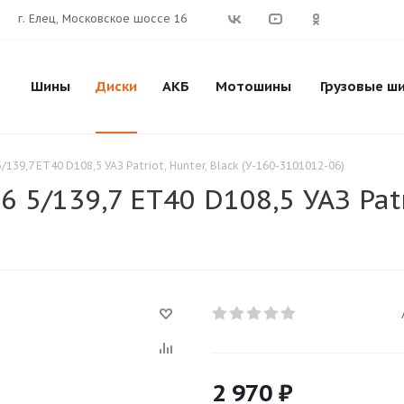
г. Елец, Московское шоссе 16
Шины
Диски
АКБ
Мотошины
Грузовые ш
5/139,7 ET40 D108,5 УАЗ Patriot, Hunter, Black (У-160-3101012-06)
6 5/139,7 ET40 D108,5 УАЗ Patr
2 970
₽