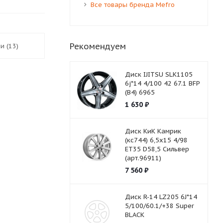
Все товары бренда Mefro
Рекомендуем
и (13)
Диск IJITSU SLK1105
6j*14 4/100 42 67.1 BFP
(B4) 6965
1 630
₽
Диск КиК Камрик
(кс744) 6,5х15 4/98
ET35 D58,5 Сильвер
(арт.96911)
7 560
₽
Диск R-14 LZ205 6J*14
5/100/60.1/+38 Super
BLACK