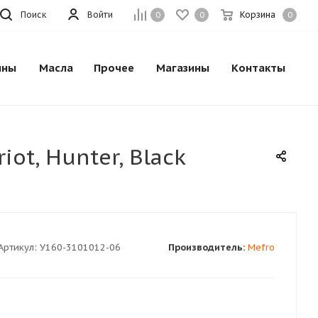
Поиск
Войти
Корзина
0
0
0
ины
Масла
Прочее
Магазины
Контакты
iot, Hunter, Black
Артикул:
У160-3101012-06
Производитель:
Mefro