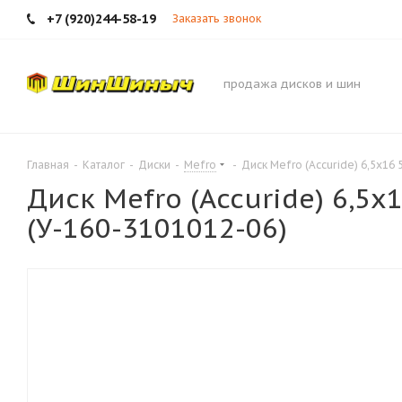
+7 (920)244-58-19
Заказать звонок
продажа дисков и шин
Главная
-
Каталог
-
Диски
-
Mefro
-
Диск Mefro (Accuride) 6,5х16 
Диск Mefro (Accuride) 6,5х1
(У-160-3101012-06)