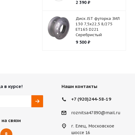
2 390
₽
Диск JST футорка ЗИЛ
130 7,5х22,5 8/275
ET165 D221
Серебристый
9 500
₽
а в курсе!
Наши контакты
+7 (920)244-58-19
roznitsa47890@mail.ru
 на связи
г. Елец, Московское
шоссе 16