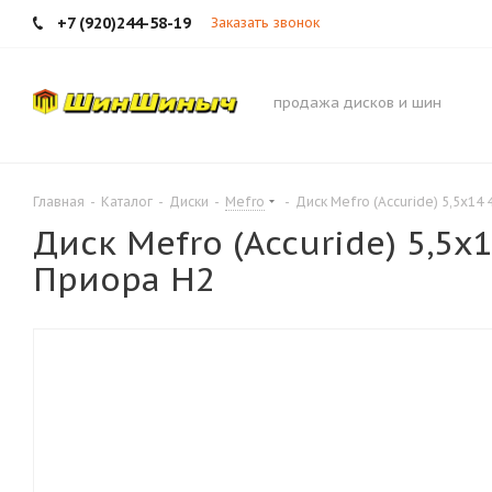
+7 (920)244-58-19
Заказать звонок
продажа дисков и шин
Главная
-
Каталог
-
Диски
-
Mefro
-
Диск Mefro (Accuride) 5,5х14
Диск Mefro (Accuride) 5,5х
Приора Н2