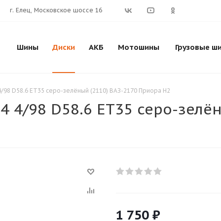
г. Елец, Московское шоссе 16
Шины
Диски
АКБ
Мотошины
Грузовые ш
 4/98 D58.6 ET35 серо-зелёный (2110) ВАЗ-2170 Приора Н2
14 4/98 D58.6 ET35 серо-зелё
1 750
₽