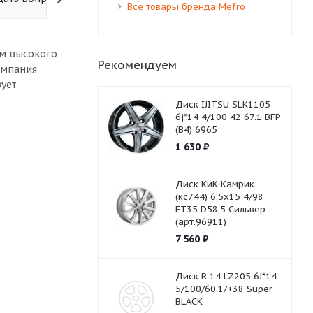
Все товары бренда Mefro
ом высокого
Рекомендуем
омпания
вует
Диск IJITSU SLK1105
6j*14 4/100 42 67.1 BFP
(B4) 6965
1 630
₽
Диск КиК Камрик
(кс744) 6,5х15 4/98
ET35 D58,5 Сильвер
(арт.96911)
7 560
₽
Диск R-14 LZ205 6J*14
5/100/60.1/+38 Super
BLACK