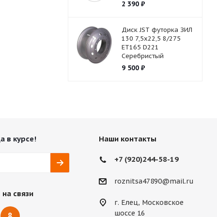
2 390
₽
Диск JST футорка ЗИЛ
130 7,5х22,5 8/275
ET165 D221
Серебристый
9 500
₽
а в курсе!
Наши контакты
+7 (920)244-58-19
roznitsa47890@mail.ru
 на связи
г. Елец, Московское
шоссе 16