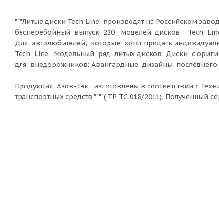
"""Литые диски Tech Line производят на Российском зав
бесперебойный выпуск 220 моделей дисков Tech Line, 
Для автолюбителей, которые хотят придать индивидуал
Tech Line. Модельный ряд литых дисков: Диски с ор
для внедорожников; Авангардные дизайны последнего 
Продукция Азов-Тэк изготовлены в соответствии с Техни
транспортных средств """"( ТР ТС 018/2011). Полученный 