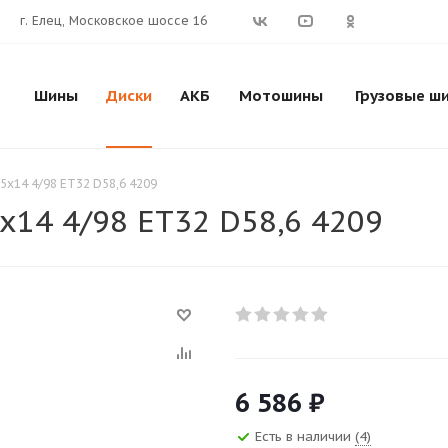
г. Елец, Московское шоссе 16
Шины
Диски
АКБ
Мотошины
Грузовые ш
,5x14 4/98 ET32 D58,6 4209
5x14 4/98 ET32 D58,6 4209
6 586
₽
Есть в наличии
(4)