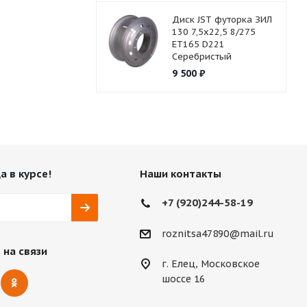
Диск JST футорка ЗИЛ
130 7,5х22,5 8/275
ET165 D221
Серебристый
9 500
₽
а в курсе!
Наши контакты
+7 (920)244-58-19
roznitsa47890@mail.ru
 на связи
г. Елец, Московское
шоссе 16