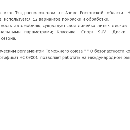
оде Азов Тэк, расположеном в г. Азове, Ростовской области.
используется 12 вариантов покраски и обработки.
ьность автомобилю, существует своя линейка литых дисков
игинальными параметрами; Классика; Спорт; SUV. Диски
сезона.
ческим регламентом Томожнего союза """" О безопастности к
сертификат НС 09001 позволяет работать на международном рын