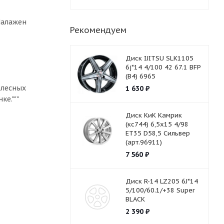
 Налажен
Рекомендуем
Диск IJITSU SLK1105
6j*14 4/100 42 67.1 BFP
(B4) 6965
олесных
1 630
₽
ке."""
Диск КиК Камрик
(кс744) 6,5х15 4/98
ET35 D58,5 Сильвер
(арт.96911)
7 560
₽
Диск R-14 LZ205 6J*14
5/100/60.1/+38 Super
BLACK
2 390
₽