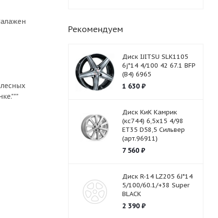
 Налажен
Рекомендуем
Диск IJITSU SLK1105
6j*14 4/100 42 67.1 BFP
(B4) 6965
олесных
1 630
₽
ке."""
Диск КиК Камрик
(кс744) 6,5х15 4/98
ET35 D58,5 Сильвер
(арт.96911)
7 560
₽
Диск R-14 LZ205 6J*14
5/100/60.1/+38 Super
BLACK
2 390
₽