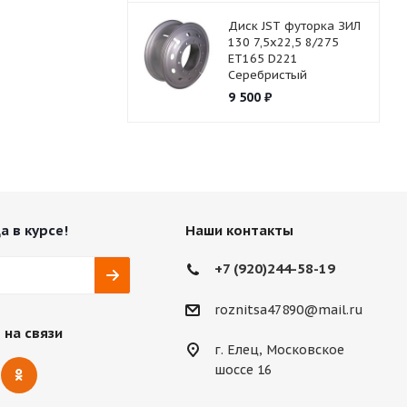
Диск JST футорка ЗИЛ
130 7,5х22,5 8/275
ET165 D221
Серебристый
9 500
₽
а в курсе!
Наши контакты
+7 (920)244-58-19
roznitsa47890@mail.ru
 на связи
г. Елец, Московское
шоссе 16