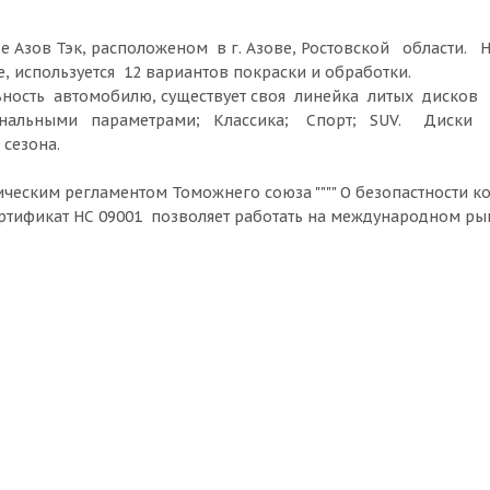
оде Азов Тэк, расположеном в г. Азове, Ростовской области.
используется 12 вариантов покраски и обработки.
ьность автомобилю, существует своя линейка литых дисков
игинальными параметрами; Классика; Спорт; SUV. Диски
сезона.
ческим регламентом Томожнего союза """" О безопастности к
сертификат НС 09001 позволяет работать на международном рын