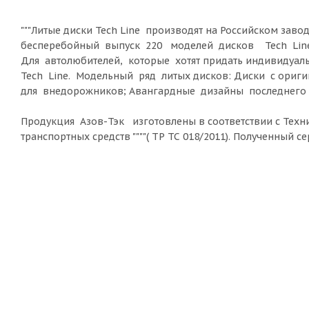
"""Литые диски Tech Line производят на Российском зав
бесперебойный выпуск 220 моделей дисков Tech Line, 
Для автолюбителей, которые хотят придать индивидуал
Tech Line. Модельный ряд литых дисков: Диски с ор
для внедорожников; Авангардные дизайны последнего 
Продукция Азов-Тэк изготовлены в соответствии с Техни
транспортных средств """"( ТР ТС 018/2011). Полученный 