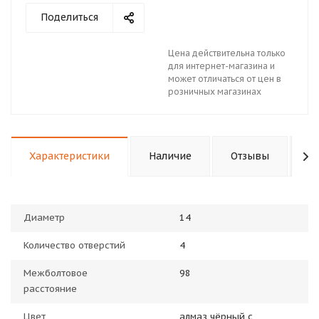
Поделиться
Цена действительна только
для интернет-магазина и
может отличаться от цен в
розничных магазинах
Характеристики
Наличие
Отзывы
П
Диаметр
14
Количество отверстий
4
Межболтовое
98
расстояние
Цвет
алмаз чёрный с