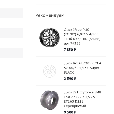
Рекомендуем
Диск IFree РИО
(КС782) 6,0х15 4/100
ET46 D54,1 BD (Алмаз)
арт.74355
7 830
₽
Диск R-14 LZ205 6J*14
5/100/60.1/+38 Super
BLACK
2 390
₽
Диск JST футорка ЗИЛ
130 7,5х22,5 8/275
ET165 D221
Серебристый
9 500
₽