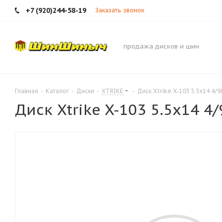
+7 (920)244-58-19
Заказать звонок
продажа дисков и шин
Главная
-
Каталог
-
Диски
-
XTRIKE
-
Диск Xtrike X-103 5.5x14 4/9
Диск Xtrike X-103 5.5x14 4