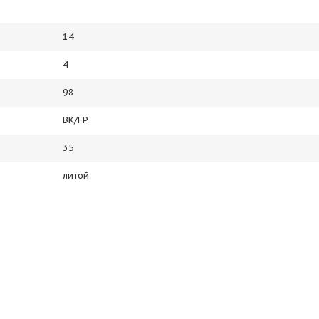
14
4
98
BK/FP
35
литой