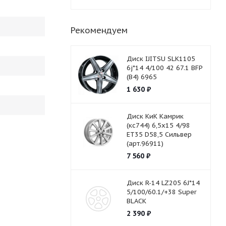
Рекомендуем
Диск IJITSU SLK1105
6j*14 4/100 42 67.1 BFP
(B4) 6965
1 630
₽
Диск КиК Камрик
(кс744) 6,5х15 4/98
ET35 D58,5 Сильвер
(арт.96911)
7 560
₽
Диск R-14 LZ205 6J*14
5/100/60.1/+38 Super
BLACK
2 390
₽