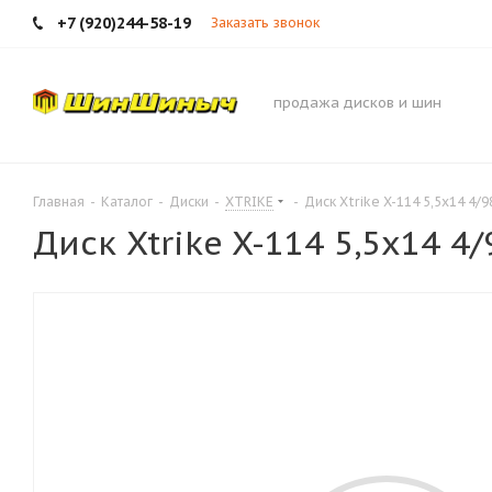
+7 (920)244-58-19
Заказать звонок
продажа дисков и шин
Главная
-
Каталог
-
Диски
-
XTRIKE
-
Диск Xtrike X-114 5,5x14 4/
Диск Xtrike X-114 5,5x14 4