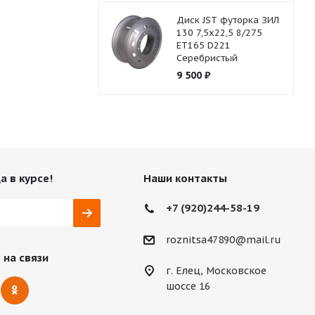
Диск JST футорка ЗИЛ
130 7,5х22,5 8/275
ET165 D221
Серебристый
9 500
₽
а в курсе!
Наши контакты
+7 (920)244-58-19
roznitsa47890@mail.ru
 на связи
г. Елец, Московское
шоссе 16