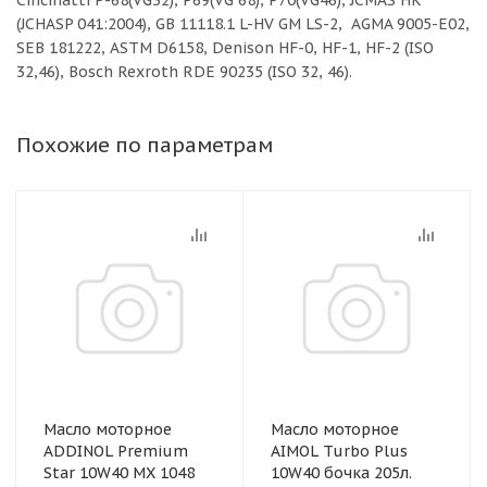
Cincinatti P-68(VG32), P69(VG 68), P70(VG46), JCMAS HK
(JCHASP 041:2004), GB 11118.1 L-HV GM LS-2, AGMA 9005-E02,
SEB 181222, ASTM D6158, Denison HF-0, HF-1, HF-2 (ISO
32,46), Bosch Rexroth RDE 90235 (ISO 32, 46).
Похожие по параметрам
Масло моторное
Масло моторное
ADDINOL Premium
AIMOL Turbo Plus
Star 10W40 MX 1048
10W40 бочка 205л.