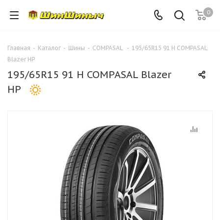
0
Главная
-
Каталог
-
Шины
-
COMPASAL
-
195/65R15 91 H COMPASAL
Blazer HP
195/65R15 91 H COMPASAL Blazer
HP