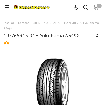
0
Главная
-
Каталог
-
Шины
-
YOKOHAMA
-
195/65R15 91H Yokohama
A349G
195/65R15 91H Yokohama A349G