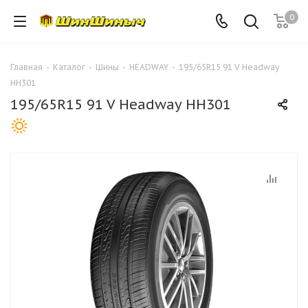
0
Главная
-
Каталог
-
Шины
-
HEADWAY
-
195/65R15 91 V Headway
HH301
195/65R15 91 V Headway HH301