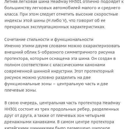
Летняя легковая шина Headway HH301 отлично подойдет к
большинству легковых автомобилей малого и среднего
класса. При этом следует отметить высокие скоростные
индексы этой шины (H либо V), что говорит об ее
прекрасных эксплуатационных характеристиках.
Сочетание стильности и функциональности
Именно этими двумя словами можно охарактеризовать
внешний облик S-образного симметричного рисунка
протектора, которым оснащена эта шина. Он создан в
полном соответствии с классическими канонами
современной шинной индустрии. Этот протекторный
рисунок можно условно разделить на две
функциональные зоны – центральную часть и две
плечевые зоны.
В свою очередь, центральная часть протектора Headway
HH301 состоит из трех продольных ребер, разделенных
друг от друга, а также от плечевых зон четырьмя
дренажными канавками. В самом центре протектора
китайскими шинниками было размещено широкое