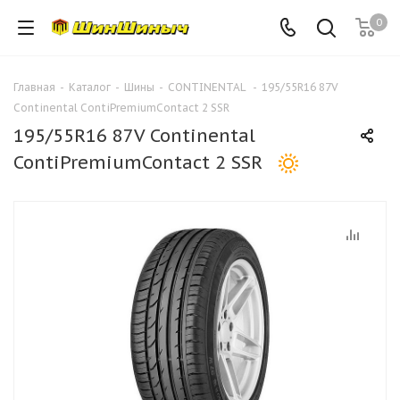
0
Главная
-
Каталог
-
Шины
-
CONTINENTAL
-
195/55R16 87V
Continental ContiPremiumContact 2 SSR
195/55R16 87V Continental
ContiPremiumContact 2 SSR