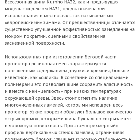
Всесезонная шина Kumho HA32, как и предыдущая
модель с индексом HA31, предназначена для
использования в местностях с так называемыми
«европейскими» зимами. От предшественницы отличается
существенно улучшенной эффективностью замедления на
мокром покрытии, сцепными свойствами на
заснеженной поверхности.
Использованная при изготовлении беговой части
протектора резиновая смесь характеризуется
повышенным содержанием двуокиси кремния, больше
известной, как «силика». В сочетании со специальными
полимерами это позволяет шине сохранить эластичность
и вместе с ней «цепкость» при низких температурах
окружающей среды. Здесь стоит отметить наличие
многочисленных ламелей, которыми испещрен весь
протектор. Узкие прорези образуют большое количество
острых кромок, которыми шина буквально «вгрызается»
в дорожную поверхность. При этом «трехмерный»
профиль вертикальных стенок ламелей, ограничивая
подвижность блоков, улучшает курсовую стабильность и