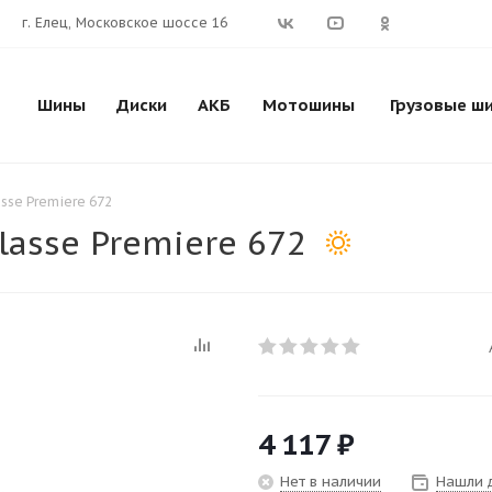
г. Елец, Московское шоссе 16
Шины
Диски
АКБ
Мотошины
Грузовые ш
sse Premiere 672
lasse Premiere 672
4 117
₽
Нет в наличии
Нашли 