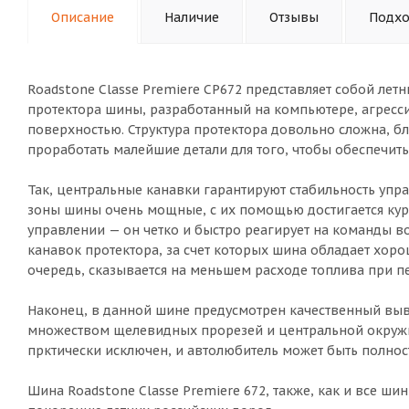
Описание
Наличие
Отзывы
Подхо
Roadstone Classe Premiere CP672 представляет собой лет
протектора шины, разработанный на компьютере, агресс
поверхностью. Структура протектора довольно сложна, 
проработать малейшие детали для того, чтобы обеспечит
Так, центральные канавки гарантируют стабильность упр
зоны шины очень мощные, с их помощью достигается курс
управлении — он четко и быстро реагирует на команды во
канавок протектора, за счет которых шина обладает хор
очередь, сказывается на меньшем расходе топлива при 
Наконец, в данной шине предусмотрен качественный выв
множеством щелевидных прорезей и центральной окружн
прктически исключен, и автолюбитель может быть полнос
Шина Roadstone Classe Premiere 672, также, как и все ши