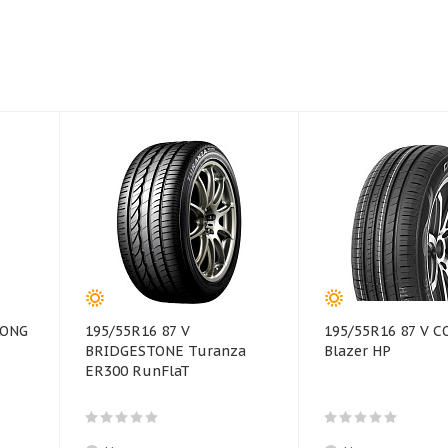
LONG
195/55R16 87 V
195/55R16 87 V 
BRIDGESTONE Turanza
Blazer HP
ER300 RunFlaT