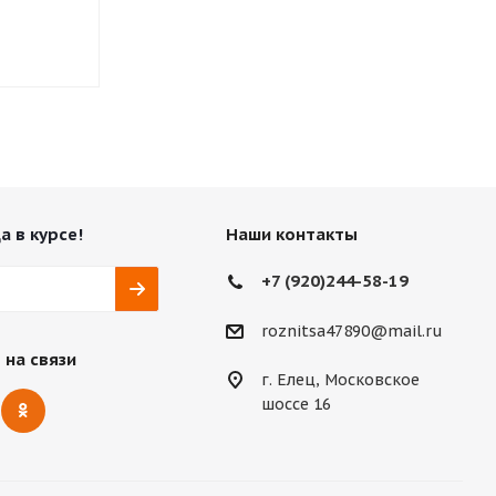
Нет в наличии
Нет в нали
а в курсе!
Наши контакты
+7 (920)244-58-19
roznitsa47890@mail.ru
 на связи
г. Елец, Московское
шоссе 16