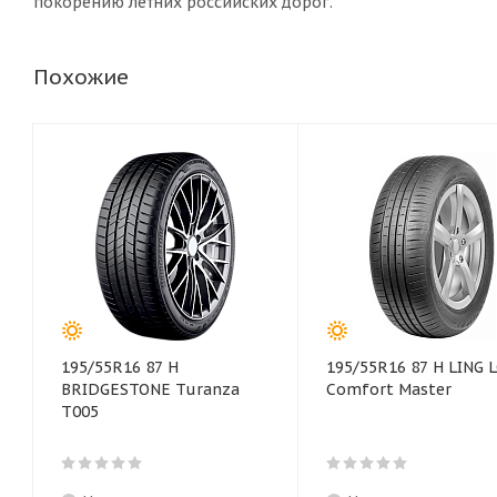
покорению летних российских дорог.
Похожие
195/55R16 87 H
195/55R16 87 H LING 
BRIDGESTONE Turanza
Comfort Master
T005