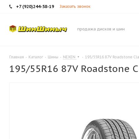
+7 (920)244-58-19
Заказать звонок
продажа дисков и шин
Главная
-
Каталог
-
Шины
-
NEXEN
-
195/55R16 87V Roadstone Cla
195/55R16 87V Roadstone C