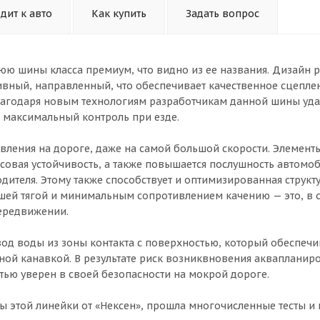
дит к авто
Как купить
Задать вопрос
нюю шины класса премиум, что видно из ее названия. Дизайн 
ивный, направленный, что обеспечивает качественное сцепле
благодаря новым технологиям разработчикам данной шины уда
ь максимальный контроль при езде.
авления на дороге, даже на самой большой скорости. Элемент
овая устойчивость, а также повышается послушность автомоб
дителя. Этому также способствует и оптимизированная структ
ошей тягой и минимальным сопротивлением качению — это, в 
передвижении.
од воды из зоны контакта с поверхностью, который обеспечи
ой канавкой. В результате риск возниквновения аквапланир
тью уверен в своей безопасности на мокрой дороге.
ны этой линейки от «Нексен», прошла многочисленные тесты и 