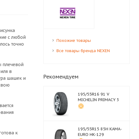
рисунка
ние с любой
Похожие товары
лось точно
Все товары бренда NEXEN
ы плечевой
иля в
Рекомендуем
ура шашек и
свою
195/55R16 91 V
MICHELIN PRIMACY 3
вается
ования
195/55R15 85H КАМА-
готова к
EURO НК-129