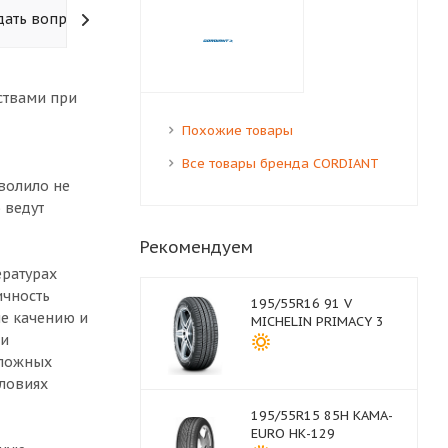
дать вопрос
ствами при
Похожие товары
Все товары бренда CORDIANT
волило не
 ведут
Рекомендуем
ературах
ичность
195/55R16 91 V
ие качению и
MICHELIN PRIMACY 3
ти
сложных
ловиях
195/55R15 85H КАМА-
EURO НК-129