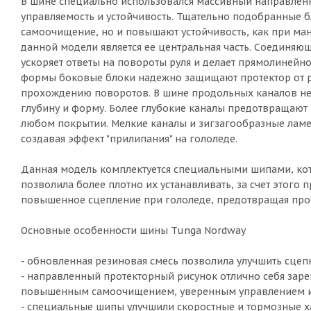
В шине специально использовался массивный направленн
управляемость и устойчивость. Тщательно подобранные б
самоочищение, но и повышают устойчивость, как при ма
данной модели является ее центральная часть. Соединя
ускоряет ответы на повороты руля и делает прямолиней
формы боковые блоки надежно защищают протектор от р
прохождению поворотов. В шине продольных каналов нет
глубину и форму. Более глубокие каналы предотвращают
любом покрытии. Мелкие каналы и зигзагообразные ламе
создавая эффект "прилипания" на гололеде.
Данная модель комплектуется специальными шипами, к
позволила более плотно их устанавливать, за счет этог
повышенное сцепление при гололеде, предотвращая проб
Основные особенности шины Tunga Nordway
- обновленная резиновая смесь позволила улучшить сцеп
- направленный протекторный рисунок отлично себя заре
повышенным самоочищением, уверенным управлением и 
- специальные шипы улучшили скоростные и тормозные ха