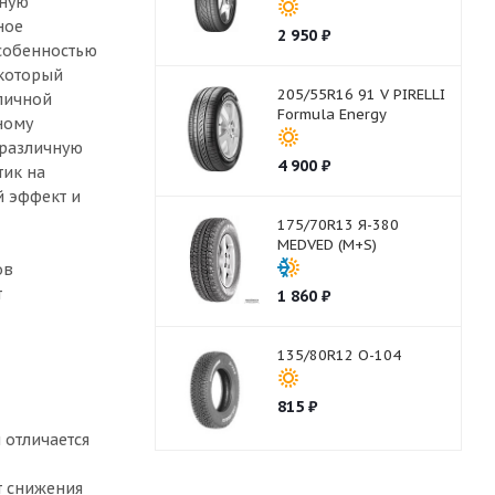
чную
ное
2 950
₽
особенностью
 который
205/55R16 91 V PIRELLI
личной
Formula Energy
ному
 различную
4 900
₽
тик на
й эффект и
175/70R13 Я-380
MEDVED (M+S)
ов
т
1 860
₽
135/80R12 О-104
815
₽
 отличается
т снижения