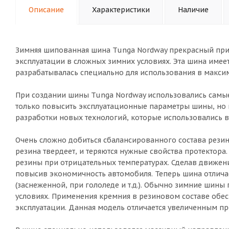
Описание
Характеристики
Наличие
Зимняя шипованная шина Tunga Nordway прекрасный пр
эксплуатации в сложных зимних условиях. Эта шина имеет
разрабатывалась специально для использования в макси
При создании шины Tunga Nordway использовались самы
только повысить эксплуатационные параметры шины, но и
разработки новых технологий, которые использовались в
Очень сложно добиться сбалансированного состава резин
резина твердеет, и теряются нужные свойства протектора
резины при отрицательных температурах. Сделав движени
повысив экономичность автомобиля. Теперь шина отлич
(заснеженной, при гололеде и т.д.). Обычно зимние шины
условиях. Применения кремния в резиновом составе обе
эксплуатации. Данная модель отличается увеличенным пр