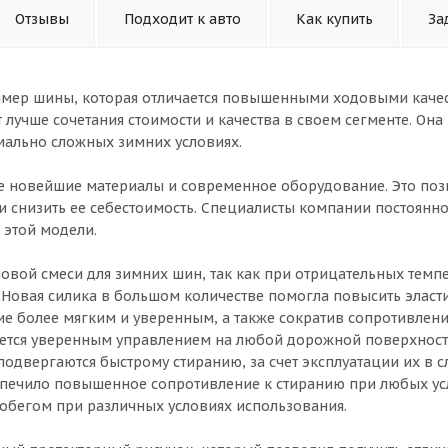
Отзывы
Подходит к авто
Как купить
За
имер шины, которая отличается повышенными ходовыми каче
 лучше сочетания стоимости и качества в своем сегменте. Она
мально сложных зимних условиях.
е новейшие материалы и современное оборудование. Это поз
 снизить ее себестоимость. Специалисты компании постоянно
 этой модели.
овой смеси для зимних шин, так как при отрицательных темп
. Новая силика в большом количестве помогла повысить эласт
е более мягким и уверенным, а также сократив сопротивлен
ается уверенным управлением на любой дорожной поверхнос
 подвергаются быстрому стиранию, за счет эксплуатации их в 
спечило повышенное сопротивление к стиранию при любых ус
обегом при различных условиях использования.