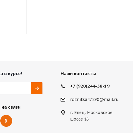
Нет в наличии
Нет в нали
1 080
₽
а в курсе!
Наши контакты
+7 (920)244-58-19
roznitsa47890@mail.ru
 на связи
г. Елец, Московское
шоссе 16