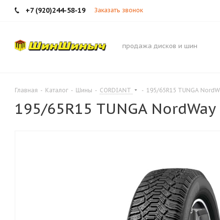
+7 (920)244-58-19
Заказать звонок
продажа дисков и шин
Главная
-
Каталог
-
Шины
-
CORDIANT
-
195/65R15 TUNGA NordW
195/65R15 TUNGA NordWay