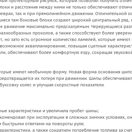
ый протекторный рисунок, который позволил получить отли
локи и расстояния между ними не только обеспечивают отлич
неврах, так и при прямолинейном движении. Отличительной 
ющиеся там боковые блоки создают широкий центральный ряд,
ное движение максимально предсказуемым. Чередующиеся раз
азнообразных проколов, а также способствуют более уверен
, но зато есть огромное количество ламелей, которые имеют
 возможное аквапланирование, повышая сцепные характерис
ли, обеспечивают более комфортную езду, сокращая звуково
оторые имеют необычную форму. Новая форма основания шип
о предотвращается их потеря при движении. Шипы обеспечиваю
уксовку колес и улучшая скоростные показатели.
ные характеристики и увеличила пробег шины;
комендовал при эксплуатации в сложных зимних условиях, он
быстрыми ответами на повороты руля;
рактеристики, а также сократили потребление топлива за сче