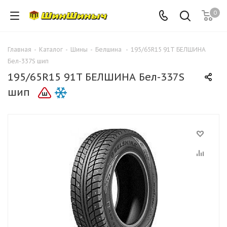
0
Главная
-
Каталог
-
Шины
-
Белшина
-
195/65R15 91T БЕЛШИНА
Бел-337S шип
195/65R15 91T БЕЛШИНА Бел-337S
шип