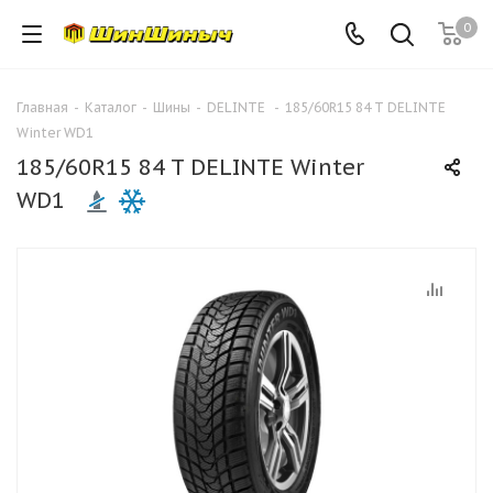
0
Главная
-
Каталог
-
Шины
-
DELINTE
-
185/60R15 84 T DELINTE
Winter WD1
185/60R15 84 T DELINTE Winter
WD1