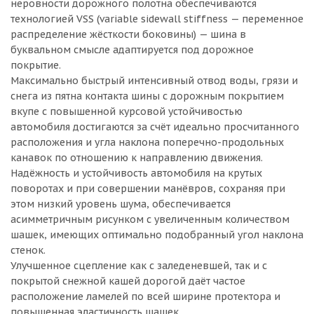
неровности дорожного полотна обеспечиваются
технологией VSS (variable sidewall stiffness — переменное
распределение жёсткости боковины) — шина в
буквальном смысле адаптируется под дорожное
покрытие.
Максимально быстрый интенсивный отвод воды, грязи и
снега из пятна контакта шины с дорожным покрытием
вкупе с повышенной курсовой устойчивостью
автомобиля достигаются за счёт идеально просчитанного
расположения и угла наклона поперечно-продольных
канавок по отношению к направлению движения.
Надёжность и устойчивость автомобиля на крутых
поворотах и при совершении манёвров, сохраняя при
этом низкий уровень шума, обеспечивается
асимметричным рисунком с увеличенным количеством
шашек, имеющих оптимально подобранный угол наклона
стенок.
Улучшенное сцепление как с заледеневшей, так и c
покрытой снежной кашей дорогой даёт частое
расположение ламелей по всей ширине протектора и
повышенная эластичность шашек.