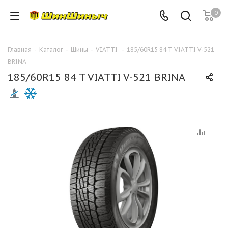
0
Главная
-
Каталог
-
Шины
-
VIATTI
-
185/60R15 84 T VIATTI V-521
BRINA
185/60R15 84 T VIATTI V-521 BRINA