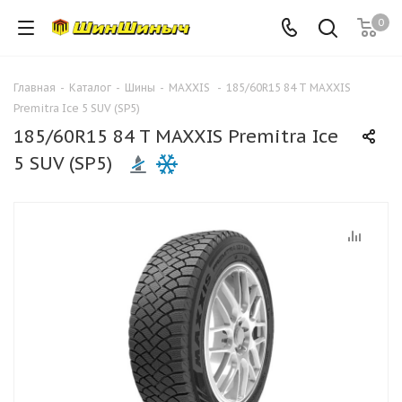
0
Главная
-
Каталог
-
Шины
-
MAXXIS
-
185/60R15 84 T MAXXIS
Premitra Ice 5 SUV (SP5)
185/60R15 84 T MAXXIS Premitra Ice
5 SUV (SP5)