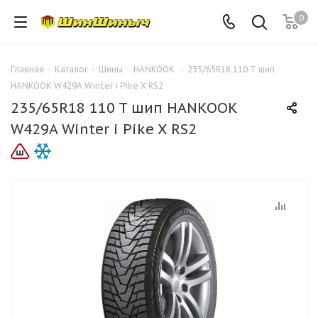
0
Главная
-
Каталог
-
Шины
-
HANKOOK
-
235/65R18 110 T шип
HANKOOK W429A Winter i Pike X RS2
235/65R18 110 T шип HANKOOK
W429A Winter i Pike X RS2