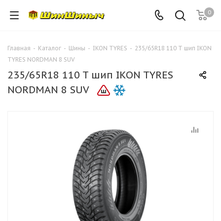
0
Главная
-
Каталог
-
Шины
-
IKON TYRES
-
235/65R18 110 T шип IKON
TYRES NORDMAN 8 SUV
235/65R18 110 T шип IKON TYRES
NORDMAN 8 SUV