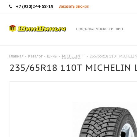
+7 (920)244-58-19
Заказать звонок
продажа дисков и шин
Главная
-
Каталог
-
Шины
-
MICHELIN
-
235/65R18 110T MICHELIN 
235/65R18 110T MICHELIN L