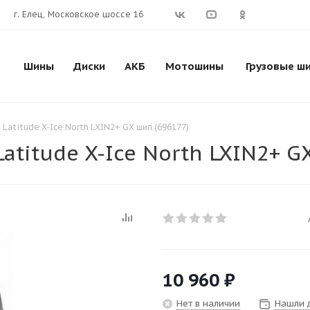
г. Елец, Московское шоссе 16
Шины
Диски
АКБ
Мотошины
Грузовые ш
Latitude X-Ice North LXIN2+ GX шип (696177)
atitude X-Ice North LXIN2+ G
10 960
₽
Нет в наличии
Нашли 