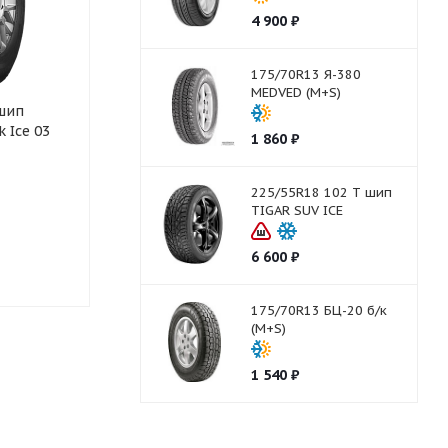
4 900
₽
175/70R13 Я-380
MEDVED (M+S)
 шип
235/65R18 110 T шип
235/65R18 11
 Ice 03
HANKOOK W429A Winter i
Yokohama IG6
1 860
₽
Pike X RS2
Stud
225/55R18 102 T шип
TIGAR SUV ICE
Нет в наличии
Нет в нали
6 600
₽
175/70R13 БЦ-20 б/к
(M+S)
1 540
₽