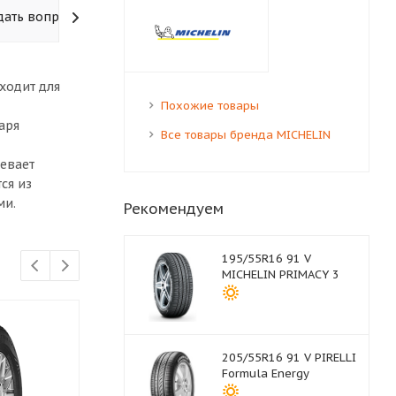
дать вопрос
ходит для
Похожие товары
аря
Все товары бренда MICHELIN
евает
ся из
ми.
Рекомендуем
195/55R16 91 V
MICHELIN PRIMACY 3
205/55R16 91 V PIRELLI
Formula Energy