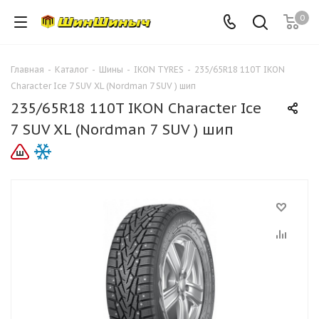
0
Главная
-
Каталог
-
Шины
-
IKON TYRES
-
235/65R18 110T IKON
Character Ice 7 SUV XL (Nordman 7 SUV ) шип
235/65R18 110T IKON Character Ice
7 SUV XL (Nordman 7 SUV ) шип